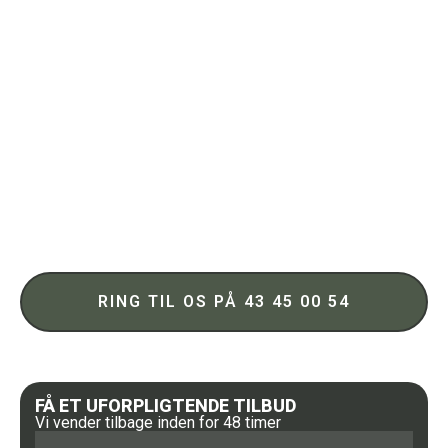
Asbestsanering
Herlufmagle
Mere end 30 års erfaring
Redder liv ved sikkert at nedrive og bortskaffe bl.a.
asbest
Vi sørger for alle tilladelser vedrørende nedrivning og
bortskaffelse af materiale
Sikkerhed og tryghed
RING TIL OS PÅ 43 45 00 54
FÅ ET UFORPLIGTENDE TILBUD
Vi vender tilbage inden for 48 timer