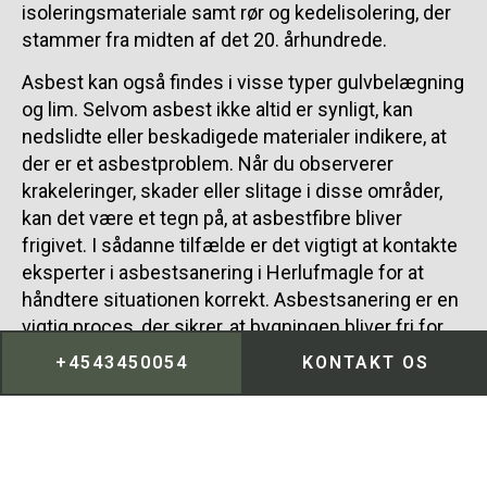
isoleringsmateriale samt rør og kedelisolering, der
stammer fra midten af det 20. århundrede.
Asbest kan også findes i visse typer gulvbelægning
og lim. Selvom asbest ikke altid er synligt, kan
nedslidte eller beskadigede materialer indikere, at
der er et asbestproblem. Når du observerer
krakeleringer, skader eller slitage i disse områder,
kan det være et tegn på, at asbestfibre bliver
frigivet. I sådanne tilfælde er det vigtigt at kontakte
eksperter i asbestsanering i Herlufmagle for at
håndtere situationen korrekt. Asbestsanering er en
vigtig proces, der sikrer, at bygningen bliver fri for
farlige asbestfibre.
+4543450054
KONTAKT OS
Hos Karl Popp A/S er vi specialiserede inden for
effektiv asbestsanering og kan hjælpe med at
identificere områder med potentiel asbest i
Herlufmagle. Vores team tilbyder professionel