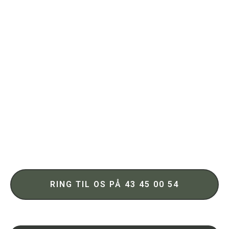
Tungmetaller
Sikker fjernelse af bly, zink og andre tungmetaller fra
bygninger
30 års erfaring med miljøsanering på Sjælland
Vi passer på vores kunder og medarbejdere
RING TIL OS PÅ 43 45 00 54