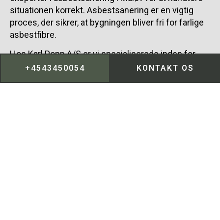
situationen korrekt. Asbestsanering er en vigtig
proces, der sikrer, at bygningen bliver fri for farlige
asbestfibre.
Hos Karl Popp A/S er vi specialiserede inden for
effektiv asbestsanering og kan hjælpe med at
+4543450054
KONTAKT OS
identificere områder med potentiel asbest i Måløv.
Vores team tilbyder professionel rådgivning og
udfører sikker fjernelse af asbest, så du undgår
sundhedsrisici. Vores erfarne medarbejdere er klar
til at sikre en grundig asbestsanering, der beskytter
både mennesker og miljø i Måløv.
43 45 00 54
KONTAKT OS