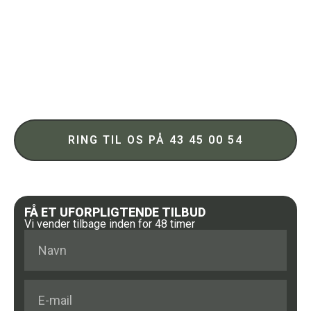
Mere end 30 års erfaring
Redder liv ved sikkert at nedrive og bortskaffe bl.a.
asbest
Vi sørger for alle tilladelser vedrørende nedrivning og
bortskaffelse af materiale
Sikkerhed og tryghed
RING TIL OS PÅ 43 45 00 54
FÅ ET UFORPLIGTENDE TILBUD
Vi vender tilbage inden for 48 timer