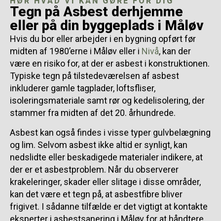
HØR HVAD VI KAN GØRE FOR DIG
Tegn på Asbest derhjemme
eller på din byggeplads i Måløv
Hvis du bor eller arbejder i en bygning opført før
midten af 1980’erne i Måløv eller i
Nivå
, kan der
være en risiko for, at der er asbest i konstruktionen.
Typiske tegn på tilstedeværelsen af asbest
inkluderer gamle tagplader, loftsfliser,
isoleringsmateriale samt rør og kedelisolering, der
stammer fra midten af det 20. århundrede.
Asbest kan også findes i visse typer gulvbelægning
og lim. Selvom asbest ikke altid er synligt, kan
nedslidte eller beskadigede materialer indikere, at
der er et asbestproblem. Når du observerer
krakeleringer, skader eller slitage i disse områder,
kan det være et tegn på, at asbestfibre bliver
frigivet. I sådanne tilfælde er det vigtigt at kontakte
eksperter i asbestsanering i Måløv for at håndtere