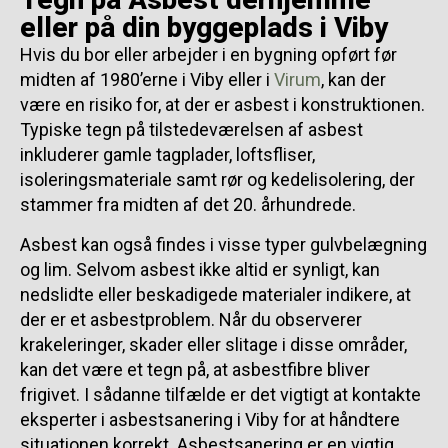
eller på din byggeplads i Viby
Hvis du bor eller arbejder i en bygning opført før
midten af 1980’erne i Viby eller i
Virum
, kan der
være en risiko for, at der er asbest i konstruktionen.
Typiske tegn på tilstedeværelsen af asbest
inkluderer gamle tagplader, loftsfliser,
isoleringsmateriale samt rør og kedelisolering, der
stammer fra midten af det 20. århundrede.
Asbest kan også findes i visse typer gulvbelægning
og lim. Selvom asbest ikke altid er synligt, kan
nedslidte eller beskadigede materialer indikere, at
der er et asbestproblem. Når du observerer
krakeleringer, skader eller slitage i disse områder,
kan det være et tegn på, at asbestfibre bliver
frigivet. I sådanne tilfælde er det vigtigt at kontakte
eksperter i asbestsanering i Viby for at håndtere
situationen korrekt. Asbestsanering er en vigtig