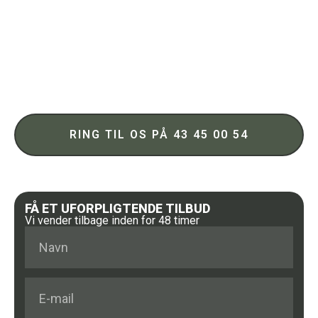
Mere end 30 års erfaring
Redder liv ved sikkert at nedrive og bortskaffe bl.a.
asbest
Vi sørger for alle tilladelser vedrørende nedrivning og
bortskaffelse af materiale
Sikkerhed og tryghed
RING TIL OS PÅ 43 45 00 54
FÅ ET UFORPLIGTENDE TILBUD
Vi vender tilbage inden for 48 timer