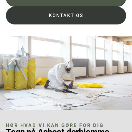
KONTAKT OS
HØR HVAD VI KAN GØRE FOR DIG
Tegn på Asbest derhjemme