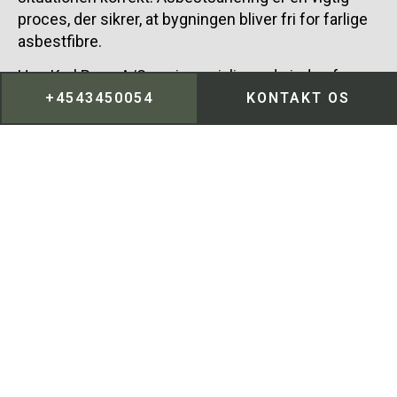
proces, der sikrer, at bygningen bliver fri for farlige
asbestfibre.
Hos Karl Popp A/S er vi specialiserede inden for
effektiv asbestsanering og kan hjælpe med at
+4543450054
KONTAKT OS
identificere områder med potentiel asbest i Viby.
Vores team tilbyder professionel rådgivning og
udfører sikker fjernelse af asbest, så du undgår
sundhedsrisici. Vores erfarne medarbejdere er klar
til at sikre en grundig asbestsanering, der beskytter
både mennesker og miljø i Viby.
43 45 00 54
KONTAKT OS